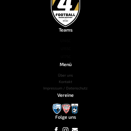
Teams
U14
SC
U15
SC
U17
SC
Menü
Über uns
Kontakt
Impressum / Datenschutz
Vereine
Folge uns