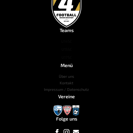
Teams
U14
SC
U15
SC
U17
SC
Menü
Über uns
Kontakt
Impressum / Datenschutz
Vereine
Folge uns