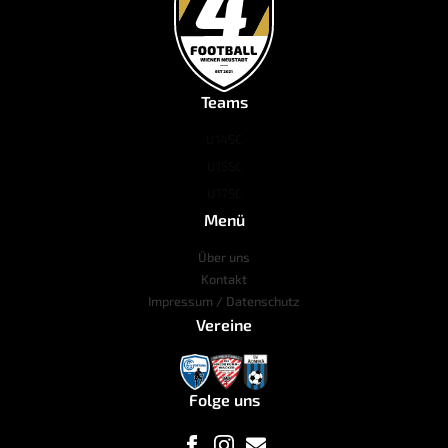
Teams
U14
SC
U15
SC
U17
SC
Menü
Über uns
Kontakt
Impressum / Datenschutz
Vereine
Folge uns