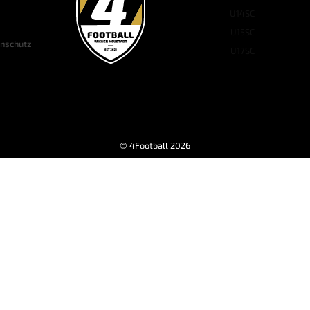
U14
SC
U15
SC
nschutz
U17
SC
© 4Football 2026