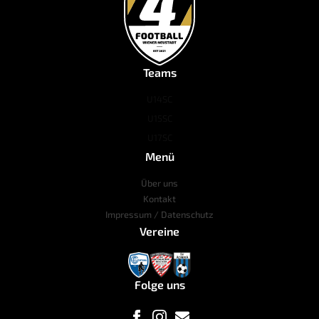
Teams
U14
SC
U15
SC
U17
SC
Menü
Über uns
Kontakt
Impressum / Datenschutz
Vereine
Folge uns