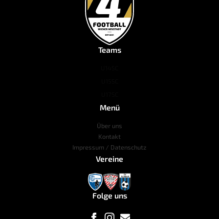
Teams
U14
SC
U15
SC
U17
SC
Menü
Über uns
Kontakt
Impressum / Datenschutz
Vereine
Folge uns