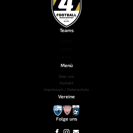
Teams
U14
SC
U15
SC
U17
SC
Menü
Über uns
Kontakt
Impressum / Datenschutz
Vereine
Folge uns